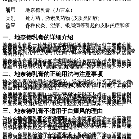
通用
地奈德乳膏（力言卓）
名
类别
处方药，激素类药物 (皮质类固醇)
适应
多种皮炎、湿疹、银屑病等引起的皮肤炎症和瘙
症
痒
一、地奈德乳膏的详细介绍
地奈德乳膏是一种外用皮质类固醇激素制剂，其主要成分地
奈德具有抗炎、止痒和血管收缩的作用。它通过与细胞内的
糖皮质激素受体结合，调节炎症相关基因的表达，从而减缓
炎症反应。常见的剂型是白色乳膏，市面上常见的规格是15g/
支或10g/支，铝管包装。价格方面，相对来说比较亲民，一般
在十几元到几十元人民币之间，具体价格会因地区和药店而
有所差异。
地奈德乳膏适用于对皮质类固醇治疗有效的各种皮肤病，例
如接触性皮炎、神经性皮炎、脂溢性皮炎、湿疹、银屑病、
扁平苔藓、单纯性苔藓、汗疱症等引起的皮肤炎症和皮肤瘙
痒。它的作用机制主要是通过抑制炎症介质的释放和减少炎
症细胞的浸润，从而缓解皮肤的红肿、瘙痒等症状。
二、地奈德乳膏的正确用法与注意事项
地奈德乳膏的使用方法很简单，通常是均匀涂搽于患处，每
日2-4次。对于银屑病及其他顽固性皮肤病，可以在医生的指
导下采用封治疗疗，以增强药物的吸收和治疗的效果。但
是，如果封治疗疗期间发生感染，应立即停止封包，并使用
适当的抗菌药物进行治疗。
在使用地奈德乳膏时，需要特别注意以下几点：一些禁止对
地奈德或者乳膏中其他任何成分过敏的患者使用。必须严格
遵医嘱，定期检查用药情况，以避免长期或过度使用可能引
起的不良反应，例如皮肤萎缩、毛细血管扩张、色素沉着
等。对于婴幼儿和孕妇，使用时应特别小心，尽量选择短期
且局部应用，并且较好在医生的指导下进行。地奈德乳膏也
不宜长期大面积使用，以免引起全身性的激素不良反应。
三、地奈德乳膏不适用于白癜风的理由
为什么
地奈德乳膏含有激素吗
，作为激素类药物，却不适用
于白癜风呢？白癜风是一种色素脱失性皮肤病，其主要原因
是黑素细胞功能丧失或数量减少。虽然某些类型的白癜风治
疗可能涉及免疫调节，但地奈德乳膏的作用机制主要是抗
炎，并不能直接促进黑素细胞的再生或功能恢复。使用激素
类药物治疗白癜风，可能并不能达到预期的效果，反而可能
引起其他不良反应，甚至加重病情。
目前，白癜风的治疗方法有很多，包括外用药物、光疗、手
术治疗等，具体治疗方案应根据患者的病情、年龄、皮损部
位等因素综合考虑，并在医生的指导下制定。如果患有白癜
风，应该及时就医，寻求专业的诊断和治疗，而不是自行使