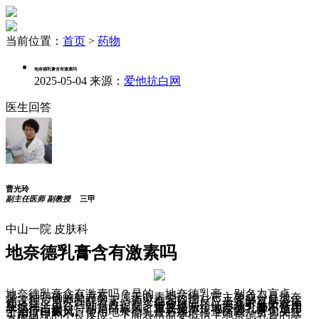
当前位置：
首页
>
药物
地奈德乳膏含有激素吗
2025-05-04
来源：
爱他抗白网
医生回答
曹光玲
副主任医师 副教授
三甲
中山一院 皮肤科
地奈德乳膏含有激素吗
地奈德乳膏含有激素吗？是的，地奈德乳膏，别名力言卓，
是一种明确的处方药，属于激素类药物。它主要成分是地奈
德这种皮质类固醇激素，通过抑制炎症反应来缓解皮肤炎症
和瘙痒。虽然它能有效控制多种皮肤问题，但并不是所有皮
肤病都适用，特别是白癜风。
重要提示：地奈德乳膏不适用
于治疗白癜风。
使用地奈德乳膏必须严格遵医嘱，密切关注
可能出现的不良反应。下面表格简要概括了地奈德乳膏的基
本信息：