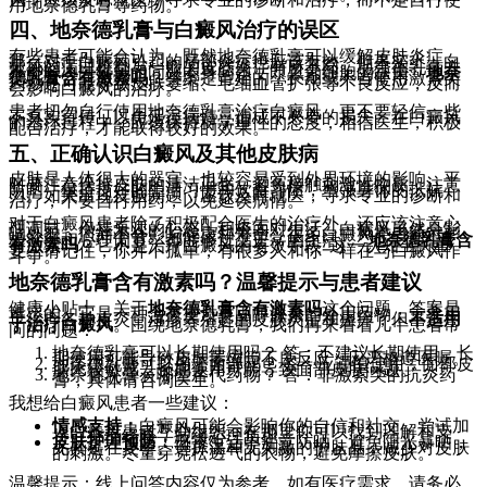
用地奈德乳膏等药物。
四、地奈德乳膏与白癜风治疗的误区
有些患者可能会认为，既然地奈德乳膏可以缓解皮肤炎症，
那么对于白癜风引起的局部炎症也应该有效。但事实上，白
癜风的病理机制与一般的皮肤炎症有所不同，地奈德乳膏并
不能解决白癜风的问题本身问题，即黑素细胞的缺失。
地奈
德乳膏含有激素吗
？答案是肯定的，长期或不当使用激素类
药物还可能导致皮肤萎缩、毛细血管扩张等不良反应，反而
会影响白癜风的治疗。
患者切勿自行使用地奈德乳膏治疗白癜风，更不要轻信一些
不真实宣传，以免延误病情，造成不必要的损失。在白癜风
的治疗过程中，应该保持科学理性的态度，相信医生，积极
配合治疗，才能取得较好的效果。
五、正确认识白癜风及其他皮肤病
皮肤是人体很大的器官，也较容易受到外界环境的影响。平
时要注意保持皮肤的清洁卫生，避免接触刺激性物质，注意
防晒，保持良好的生活习惯和饮食习惯，增强身体的抵抗
力。如果出现皮肤问题，应该及时就医，寻求专业的诊断和
治疗，不要自行用药，以免延误病情。
对于白癜风患者除了积极配合医生的治疗外，还应该注意心
理调节，保持乐观的心态，积极面对生活。白癜风虽然会影
响外貌，但并不会影响健康和寿命。很多白癜风患者通过积
极治疗和心理调节，都能够过上正常的生活。 “
地奈德乳膏含
有激素吗
？它不是治疗白癜风的有效手段”这一认知至关重
要。请记住，你并不孤单，有很多人和你一样在与白癜风作
斗争。
地奈德乳膏含有激素吗？温馨提示与患者建议
健康小贴士，关于
地奈德乳膏含有激素吗
这个问题，答案是
肯定的。它是一种含有皮质类固醇激素的外用药物，主要用
于治疗各种皮炎、湿疹等引起的皮肤炎症和瘙痒，但
不适用
于治疗白癜风
。围绕地奈德乳膏，我们再来看看几个患者常
问的问题：
地奈德乳膏可以长期使用吗？ 答：不建议长期使用，长
期使用可能导致皮肤萎缩等不良反应，应严格遵医嘱。
地奈德乳膏可以用于面部吗？ 答：应谨慎使用，面部皮
肤比较敏感，长期使用可能导致面部皮肤问题。
地奈德乳膏有哪些替代药物？ 答：非激素类的抗炎药
膏，具体请咨询医生。
我想给白癜风患者一些建议：
情感支持：
白癜风可能会影响你的自信和社交，尝试加
入白癜风患者互助组织，在那里你可以找到理解和支
持，分享经验，减缓心理负担。
皮肤护理预防：
日常生活中注意防晒，避免阳光暴晒，
尤其是在夏季。选择温和无刺激的护肤品，减少对皮肤
的刺激。尽量穿宽松透气的衣物，避免摩擦皮肤。
温馨提示：线上问答内容仅为参考，如有医疗需求，请务必