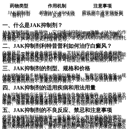
药物类型
作用机制
注意事项
JAK抑制剂
抑制JAK-STAT信
需监测血液学指标和
（如利特昔
号通路，调节免疫
肝功能，注意感染风
普利）
反应
险
一、什么是JAK抑制剂？
JAK抑制剂是一类药物，它们通过抑制Janus激酶（JAK）的作
用来发挥治疗的效果。JAKs是细胞内信号通路中的关键酶，
参与多种细胞过程，包括免疫反应、炎症和细胞生长。通过
抑制JAKs，这些药物可以调节免疫系统的活动，从而治疗自
身免疫性疾病。除了利特昔普利，常见的JAK抑制剂还包括托
法替尼、芦可替尼和巴瑞替尼等。
二、JAK抑制剂利特昔普利如何治疗白癜风？
白癜风是一种自身免疫性疾病，其特征是皮肤中黑色素细胞
的破坏，导致皮肤出现白色斑块。JAK抑制剂利特昔普利可能
通过抑制免疫系统对黑色素细胞的攻击，从而减缓或阻止白
癜风的进展。它作用于JAK-STAT信号通路，这个通路在炎症
反应和免疫细胞功能中起着重要作用。通过抑制这个通路，
利特昔普利可以减少炎症，并可能促进黑色素细胞的再生和
色素沉着。
三、JAK抑制剂的剂型、规格和价格
JAK抑制剂有多种剂型，包括口服片剂、乳膏和缓释片等。规
格因药物而异。价格范围也因药物种类、地区、医保覆盖情
况及剂量而异。由于这些因素的复杂性，具体的价格需要咨
询医生或药剂师。需要注意的是，不要轻信小诊所的宣传，
避免花费高昂且不正规的治疗费用。
四、JAK抑制剂的适用疾病和用法用量
JAK抑制剂被广泛用于治疗多种自身免疫性疾病，如类风湿关
节炎、银屑病关节炎、特应性皮炎、强直性脊柱炎，以及某
些血液疾病，其中也包括银屑病。对于白癜风，JAK抑制剂的
应用还处于研究阶段，但一些研究显示出潜在的治疗的效
果。用法用量根据具体药物和适应症而不同，必须严格遵循
医嘱。医生会根据患者的具体情况，包括疾病的严重程度、
年龄、体重和整体健康状况，来决定合适的剂量和疗程。
五、JAK抑制剂的不良反应、禁忌和注意事项
使用JAK抑制剂可能出现一些不良反应，包括感染风险增加、
心血管事件、肝功能异常、血栓形成，以及可能的癌症风
险。长期使用还需注意血液学参数的变化。对药物成分过敏
的患者禁用JAK抑制剂。严重感染、未控制的严重高血压、严
重心脏疾病等情况下应避免使用。在使用JAK抑制剂时，需要
定期监测血液学指标和肝功能，同时注意可能的免疫抑制效
应，避免接种活疫苗。孕妇、哺乳期妇女、儿童和青少年使
用JAK抑制剂需谨慎，通常不建议或严格限制，具体应遵循医
嘱。