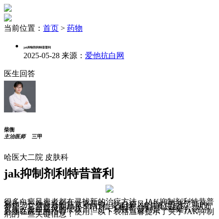
当前位置：
首页
>
药物
jak抑制剂利特昔普利
2025-05-28
来源：
爱他抗白网
医生回答
柴衡
主治医师
三甲
哈医大二院 皮肤科
jak抑制剂利特昔普利
很多白癜风患者都在寻找新的治疗方法，JAK抑制剂利特昔普
利作为一种新兴的非激素药物，为白癜风的治疗带来了新的
希望。它通过抑制JAK-STAT信号通路，调节免疫反应，从而
可能改善白癜风的症状。但是，利特昔普利是一种处方药，
必须在医生的指导下使用。以下表格温馨提示了关于JAK抑制
剂的一些关键信息：