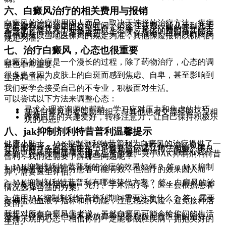
六、白癜风治疗的相关费用与报销
白癜风的治疗费用因人而异，取决于选择的治疗方法、疾病
的严重程度和治疗的持续时间。门诊挂号费一般几元到几十
元不等，检查费用几元到几百元不等，整个疗程的光疗或手
术费用可能从几千元到千元以上不等。具体的费用需要结合
患者的具体治疗方案来确定。关于医保报销，白癜风的医保
报销政策以当地医保局的规定为准，其他保险报销以机构的
规定为准。
七、治疗白癜风，心态也很重要
白癜风的治疗是一个漫长的过程，除了药物治疗，心态的调
整也非常重要。
很多患者因为皮肤上的白斑而感到焦虑、自卑，甚至影响到
生活和工作。
我们要学会接受自己的不专业，积极面对生活。
可以尝试以下方法来调整心态：
寻求心理咨询师的帮助，学习应对压力和焦虑的技巧。
加入白癜风患者互助组织，与其他患者交流经验，互相
支持。
培养自己的兴趣爱好，转移注意力，让自己保持积极乐
观的心态。
八、jak抑制剂利特昔普利温馨提示
健康小贴士，JAK抑制剂利特昔普利为白癜风的治疗提供了一
种新的选择，但它并不是啥都可以药，也存在一定的风险。
在使用前，务必咨询医生，了解其适应症、用法用量、不良
反应、禁忌症和注意事项。也要积极配合治疗，调整心态，
才能更好地控制病情，提高生活质量。关于JAK抑制剂利特昔
普利，我们还需要了解哪些问题呢？
1. JAK抑制剂利特昔普利的治疗的效果如何？ 答：JAK抑制
剂利特昔普利对部分患者可能有效，但治疗的效果因人而
异，需要医生评估。
2. JAK抑制剂利特昔普利有哪些替代方案？ 答：白癜风的治
疗方案包括外用药物、光疗、手术治疗等，医生会根据患者
情况选择合适的方案。
3. 使用JAK抑制剂利特昔普利期间需要注意什么？ 答：需要
定期监测血液学指标和肝功能，注意感染风险，避免接种活
疫苗。
我想对所有白癜风患者说，虽然白癜风可能会给你们的生活
带来一些困扰，但请不要放弃希望。积极配合医生的治疗，
保持乐观的心态，相信你们一定能够战胜疾病，拥抱美好的
生活。