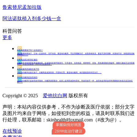
鲁索替尼孟加拉版
阿法诺肽植入剂多少钱一盒
科普问答
更多
问
白癜风能要孩子吗？会传染吗？
答
有白癜风能要孩子。它有一定遗传性，但不传染。要是有白癜风，可以用缓解治疗，改善身体状况。要是不及时调整，对身体不好，得根据情况恢
复和治疗。...
问
白癜风会因为怀孕扩散吗
答
白癜风是皮肤局部色素减退的病，在皮肤各处都可能发生。它和遗传、自身免疫、精神神经、饮食、黑色素细胞自身破坏、微量元素缺乏这些因素
有关。从这些因素看，和怀孕没直接关系...
问
女性白癜风患者能生孩子吗
答
女性有白癜风也能生孩子。白癜风是皮肤疾病，不影响生育。要是有白癜风，有问题就及时对症治疗。...
问
节段型白癜风是血管炎吗
答
节段型白癜风不是血管炎导致的。白癜风病因复杂，临床上是局部皮肤有变化，和血管炎不一样，血管炎是局部血管和周围组织有变态反应的症
状。...
Copyright © 2025
爱他抗白网
版权所有
声明：本站内容仅供参考，不作为诊断及医疗依据；部分文字
及图片均来自于网络，如侵犯到您的权益，请及时联系我们进
行处理，联系邮箱：skinhealth#foxmail.com（#改为@）。
掌握病情好就医
在线预诊
2分钟出治疗建议