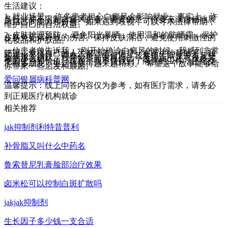
生活建议：
1. 就业场景： 许多患者担心白癜风会影响就业。事实上，许
多行业并不限制白癜风患者。重要的是，你要充满自信地展
示自己的能力和价值。如果遇到歧视，可以寻求法律帮助，
维护自己的合法权益。
2. 皮肤护理预防： 避免阳光暴晒，使用温和的防晒霜，保护
皮肤免受紫外线的伤害。保持皮肤清洁，避免使用刺激性的
化妆品和护肤品。
一位患者曾告诉我：“刚开始确诊白癜风的时候，我感到非常
绝望，觉得自己的人生都毁了。但是，在医生的帮助下，我
积极接受治疗，调整心态，慢慢地，我发现生活并没有我想
象的那么糟糕。我开始重新审视自己，发现自己还有很多其
他的优点和价值。现在，我不仅找到了满意的工作，还结交
了很多朋友，生活也变得越来越精彩。”希望这个故事能够给
你带来一些启发和鼓励。
爱问银屑病科普网
温馨提示：线上问答内容仅为参考，如有医疗需求，请务必
到正规医疗机构就诊
相关推荐
jak抑制剂利特昔普利
补骨脂又叫什么中药名
鲁索替尼乳膏脸部治疗效果
卤米松可以控制白斑扩散吗
jakjak抑制剂
生长因子多少钱一支合适