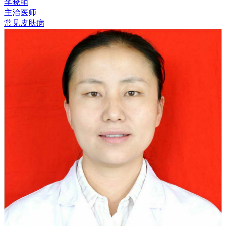
李晓萌
主治医师
常见皮肤病